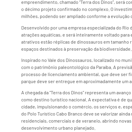
empreendimento, chamado “Terra dos Dinos”, será cons
o décimo projeto confirmado no complexo. O investime
milhões, podendo ser ampliado conforme a evolução 
Desenvolvido por uma empresa especializada do Rio d
atrações aquáticas, e será inteiramente voltado para 
atrativos estão réplicas de dinossauros em tamanho re
espaços destinados à preservação da biodiversidade.
Inspirado no Vale dos Dinossauros, localizado no mun
com o patrimônio paleontológico da Paraíba. A previ
processo de licenciamento ambiental, que deve ser fi
parque deve ser entregue em aproximadamente um ano
A chegada da “Terra dos Dinos” representa um avanço 
como destino turístico nacional. A expectativa é de qu
cidade, impulsionando o comércio, os serviços e, espe
do Polo Turístico Cabo Branco deve se valorizar aind
residenciais, comerciais e de veraneio, abrindo novas
desenvolvimento urbano planejado.