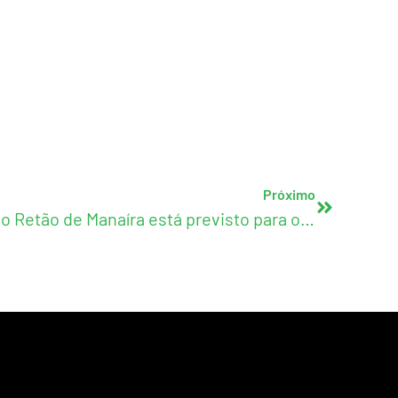
Próximo
Início das obras do túnel no Retão de Manaíra está previsto para outubro; Parque da Cidade segue avançando em João Pessoa