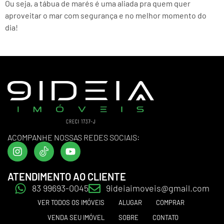
Ou seja, a tábua de marés é uma aliada pra quem quer
aproveitar o mar com segurança e no melhor momento do
dia!
ACOMPANHE NOSSAS REDES SOCIAIS:
ATENDIMENTO AO CLIENTE
83 99693-0045
9ideiaimoveis@gmail.com
VER TODOS OS IMÓVEIS
ALUGAR
COMPRAR
VENDA SEU IMÓVEL
SOBRE
CONTATO